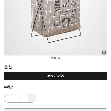
회색 격
옵션
35x26x55
수량: