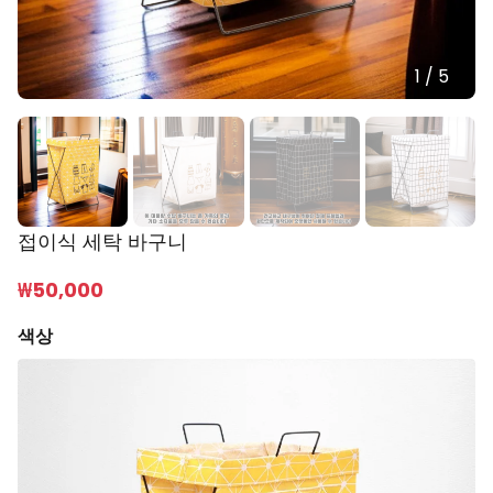
1
/
5
접이식 세탁 바구니
₩
50,000
색상